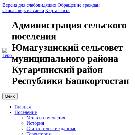
Версия для слабовидящих
Обращение граждан
Старая версия сайта
Карта сайта
Администрация сельского
поселения
Юмагузинский сельсовет
муниципального района
Кугарчинский район
Республики Башкортостан
Меню
Главная
Поселение
Устав и изменения
История
Статистические данные
Территория