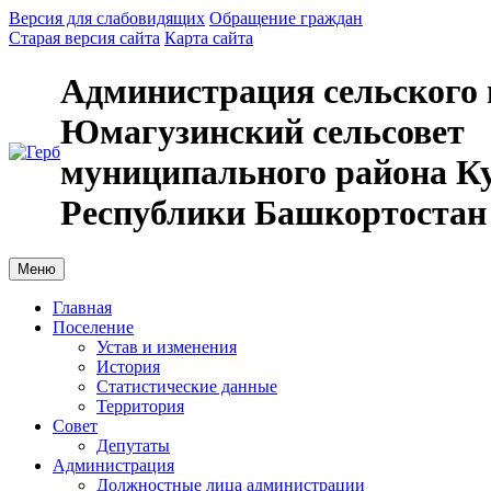
Версия для слабовидящих
Обращение граждан
Старая версия сайта
Карта сайта
Администрация сельского 
Юмагузинский сельсовет
муниципального района К
Республики Башкортостан
Меню
Главная
Поселение
Устав и изменения
История
Статистические данные
Территория
Совет
Депутаты
Администрация
Должностные лица администрации