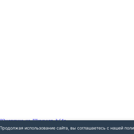
 Юмагузино, ул. Школьная, д.64а
 2026 г.
 Продолжая использование сайта, вы соглашаетесь с нашей пол