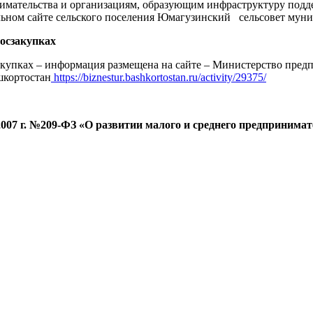
имательства и организациям, образующим инфраструктуру подде
льном сайте сельского поселения Юмагузинский сельсовет мун
осзакупках
акупках – информация размещена на сайте – Министерство пред
шкортостан
https://biznestur.bashkortostan.ru/activity/29375/
007 г. №209-ФЗ «О развитии малого и среднего предпринимат