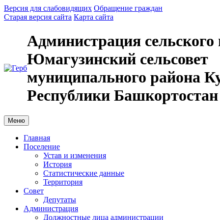
Версия для слабовидящих
Обращение граждан
Старая версия сайта
Карта сайта
Администрация сельского 
Юмагузинский сельсовет
муниципального района К
Республики Башкортостан
Меню
Главная
Поселение
Устав и изменения
История
Статистические данные
Территория
Совет
Депутаты
Администрация
Должностные лица администрации