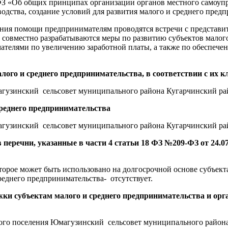
131-ФЗ «Об общих принципах организации органов местного самоу
водства, создание условий для развития малого и среднего пред
зания помощи предпринимателям проводятся встречи с представи
, совместно разрабатываются меры по развитию субъектов малог
телями по увеличению заработной платы, а также по обеспеч
алого и среднего предпринимательства, в соответствии с их
гузинский сельсовет муниципального района Кугарчинский рай
среднего предпринимательства
гузинский сельсовет муниципального района Кугарчинский рай
еречни, указанные в части 4 статьи 18 ФЗ №209-ФЗ от 24.07.
торое может быть использовано на долгосрочной основе субъект
реднего предпринимательства- отсутствует.
жки субъектам малого и среднего предпринимательства и о
ого поселения Юмагузинский сельсовет муниципального район