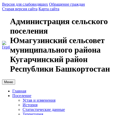
Версия для слабовидящих
Обращение граждан
Старая версия сайта
Карта сайта
Администрация сельского
поселения
Юмагузинский сельсовет
муниципального района
Кугарчинский район
Республики Башкортостан
Меню
Главная
Поселение
Устав и изменения
История
Статистические данные
Территория