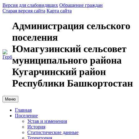
Версия для слабовидящих
Обращение граждан
Старая версия сайта
Карта сайта
Администрация сельского
поселения
Юмагузинский сельсовет
муниципального района
Кугарчинский район
Республики Башкортостан
Меню
Главная
Поселение
Устав и изменения
История
Статистические данные
Территория