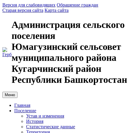
Версия для слабовидящих
Обращение граждан
Старая версия сайта
Карта сайта
Администрация сельского
поселения
Юмагузинский сельсовет
муниципального района
Кугарчинский район
Республики Башкортостан
Меню
Главная
Поселение
Устав и изменения
История
Статистические данные
Территория